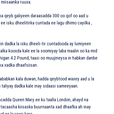
 miisaanka ruuxa.
u ka qeyb galiyeen daraasadda 300 oo qof oo aad u
ee isku dheelitirka cuntada ee lagu dhimo cayilka ,
n dadka la isku dheeli-tir cuntadooda ay lumiyeen
alka kooxda kale ee la soomiyay laba maalin oo ka mid
higan 4.2 Pound, taasi oo muujineysa in habkan danbe
ka xadka dhaafsiisan.
ababkan kala duwan, hadda qeybtood waxey aad u la
 taliyay dadka kale inay sidaasi sameeyaan.
macadda Queen Mary ee ku taalla London, ahayd na
 tacaasha kiisaska buurnaanta xad dhaafka ah inay
 oo la raaci karo.