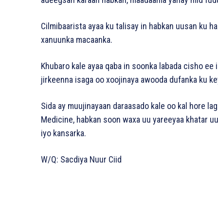
Cilmibaarista ayaa ku talisay in habkan uusan ku 
xanuunka macaanka.
Khubaro kale ayaa qaba in soonka labada cisho ee
jirkeenna isaga oo xoojinaya awooda dufanka ku ke
Sida ay muujinayaan daraasado kale oo kal hore la
Medicine, habkan soon waxa uu yareeyaa khatar uu 
iyo kansarka.
W/Q: Sacdiya Nuur Ciid