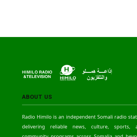
ABOUT US
Radio Himilo is an independent Somali radio sta
delivering reliable news, culture, sports, 
community programs across Somalia and beyo