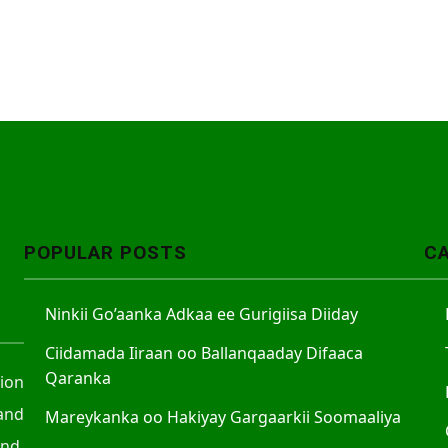
POPULAR POSTS
C
Ninkii Go’aanka Adkaa ee Gurigiisa Diiday
Ciidamada Iiraan oo Ballanqaaday Difaaca
Qaranka
tion
and
Mareykanka oo Hakiyay Gargaarkii Soomaaliya
nd.