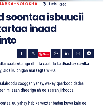
HABKA-NOLOSHA
1
min.
Read
d soontaa isbuucii
artaa inaad
into
Save
adkii caalamka ugu dhinta xaalado ka dhashay cayilka
ty, sida ku dhigan mareegta WHO.
qaalahoodu xooggan yahay, waxey qaarkood dadaal
yeen miisaan dheeriga ah ee saaran jirkooda.
oontaa, uu yahay hab ka waxtar badan kuwa kale ee