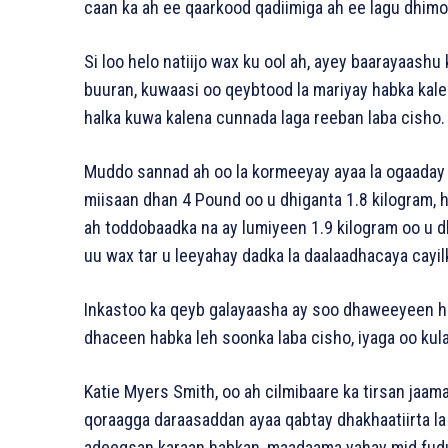
caan ka ah ee qaarkood qadiimiga ah ee lagu dhimo
Si loo helo natiijo wax ku ool ah, ayey baarayaash
buuran, kuwaasi oo qeybtood la mariyay habka kale 
halka kuwa kalena cunnada laga reeban laba cisho.
Muddo sannad ah oo la kormeeyay ayaa la ogaaday i
miisaan dhan 4 Pound oo u dhiganta 1.8 kilogram, h
ah toddobaadka na ay lumiyeen 1.9 kilogram oo u d
uu wax tar u leeyahay dadka la daalaadhacaya cayil
Inkastoo ka qeyb galayaasha ay soo dhaweeyeen h
dhaceen habka leh soonka laba cisho, iyaga oo kula
Katie Myers Smith, oo ah cilmibaare ka tirsan jaa
qoraagga daraasaddan ayaa qabtay dhakhaatiirta la
adeegsan karaan habkan, maadaama yahay mid fudud