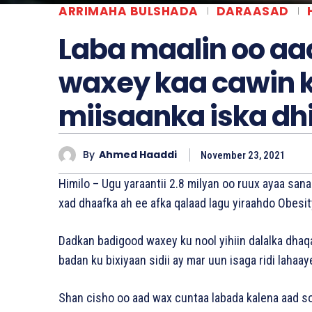
ARRIMAHA BULSHADA
DARAASAD
Laba maalin oo aa
waxey kaa cawin k
miisaanka iska dh
By
Ahmed Haaddi
November 23, 2021
Himilo – Ugu yaraantii 2.8 milyan oo ruux ayaa san
xad dhaafka ah ee afka qalaad lagu yiraahdo Obesi
Dadkan badigood waxey ku nool yihiin dalalka dha
badan ku bixiyaan sidii ay mar uun isaga ridi lahaa
Shan cisho oo aad wax cuntaa labada kalena aad s