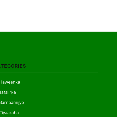
ATEGORIES
Haweenka
Tafsiirka
Barnaamijyo
Ciyaaraha