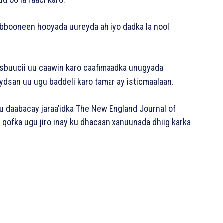
habbooneen hooyada uureyda ah iyo dadka la nool
 isbuucii uu caawin karo caafimaadka unugyada
ydsan uu ugu baddeli karo tamar ay isticmaalaan.
gu daabacay jaraa’idka The New England Journal of
qofka ugu jiro inay ku dhacaan xanuunada dhiig karka