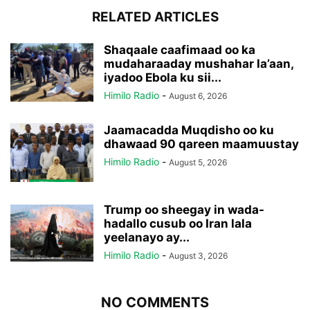
RELATED ARTICLES
Shaqaale caafimaad oo ka
mudaharaaday mushahar la’aan,
iyadoo Ebola ku sii...
Himilo Radio
-
August 6, 2026
Jaamacadda Muqdisho oo ku
dhawaad 90 qareen maamuustay
Himilo Radio
-
August 5, 2026
Trump oo sheegay in wada-
hadallo cusub oo Iran lala
yeelanayo ay...
Himilo Radio
-
August 3, 2026
NO COMMENTS