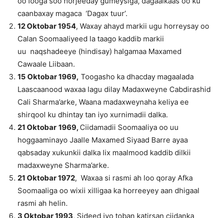
oo looga soo horjeeday gumeysiga, dagaalkaas oo ku
caanbaxay magaca ‘Dagax tuur’.
12 Oktobar 1954
, Waxay ahayd markii ugu horreysay oo
Calan Soomaaliyeed la taago kaddib markii
uu naqshadeeye (hindisay) halgamaa Maxamed
Cawaale Liibaan.
15
Oktobar
1969,
Toogasho ka dhacday magaalada
Laascaanood waxaa lagu dilay Madaxweyne Cabdirashid
Cali Sharma’arke, Waana madaxweynaha keliya ee
shirqool ku dhintay tan iyo xurnimadii dalka.
21
Oktobar
1969,
Ciidamadii Soomaaliya oo uu
hoggaaminayo Jaalle Maxamed Siyaad Barre ayaa
qabsaday xukunkii dalka lix maalmood kaddib dilkii
madaxweyne Sharma’arke.
21 Oktobar 1972
, Waxaa si rasmi ah loo qoray Afka
Soomaaliga oo wixii xilligaa ka horreeyey aan dhigaal
rasmi ah helin.
3 Oktobar 1993
, Sideed iyo toban katirsan ciidanka