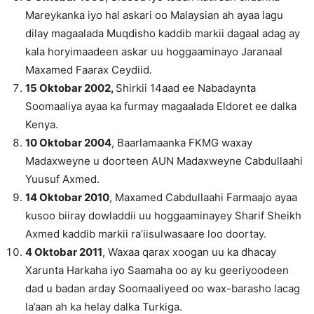
Mareykanka iyo hal askari oo Malaysian ah ayaa lagu
dilay magaalada Muqdisho kaddib markii dagaal adag ay
kala horyimaadeen askar uu hoggaaminayo Jaranaal
Maxamed Faarax Ceydiid.
15 Oktobar 2002,
Shirkii 14aad ee Nabadaynta
Soomaaliya ayaa ka furmay magaalada Eldoret ee dalka
Kenya.
10 Oktobar 2004
, Baarlamaanka FKMG waxay
Madaxweyne u doorteen AUN Madaxweyne Cabdullaahi
Yuusuf Axmed.
14 Oktobar 2010
, Maxamed Cabdullaahi Farmaajo ayaa
kusoo biiray dowladdii uu hoggaaminayey Sharif Sheikh
Axmed kaddib markii ra’iisulwasaare loo doortay.
4 Oktobar 2011
, Waxaa qarax xoogan uu ka dhacay
Xarunta Harkaha iyo Saamaha oo ay ku geeriyoodeen
dad u badan arday Soomaaliyeed oo wax-barasho lacag
la’aan ah ka helay dalka Turkiga.