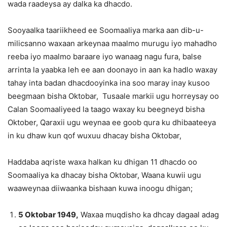
wada raadeysa ay dalka ka dhacdo.
Sooyaalka taariikheed ee Soomaaliya marka aan dib-u-
milicsanno waxaan arkeynaa maalmo murugu iyo mahadho
reeba iyo maalmo baraare iyo wanaag nagu fura, balse
arrinta la yaabka leh ee aan doonayo in aan ka hadlo waxay
tahay inta badan dhacdooyinka ina soo maray inay kusoo
beegmaan bisha Oktobar, Tusaale markii ugu horreysay oo
Calan Soomaaliyeed la taago waxay ku beegneyd bisha
Oktober, Qaraxii ugu weynaa ee goob qura ku dhibaateeya
in ku dhaw kun qof wuxuu dhacay bisha Oktobar,
Haddaba aqriste waxa halkan ku dhigan 11 dhacdo oo
Soomaaliya ka dhacay bisha Oktobar, Waana kuwii ugu
waaweynaa diiwaanka bishaan kuwa inoogu dhigan;
5 Oktobar 1949,
Waxaa muqdisho ka dhcay dagaal adag