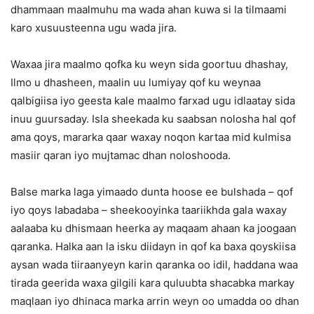
dhammaan maalmuhu ma wada ahan kuwa si la tilmaami
karo xusuusteenna ugu wada jira.
Waxaa jira maalmo qofka ku weyn sida goortuu dhashay,
Ilmo u dhasheen, maalin uu lumiyay qof ku weynaa
qalbigiisa iyo geesta kale maalmo farxad ugu idlaatay sida
inuu guursaday. Isla sheekada ku saabsan nolosha hal qof
ama qoys, mararka qaar waxay noqon kartaa mid kulmisa
masiir qaran iyo mujtamac dhan noloshooda.
Balse marka laga yimaado dunta hoose ee bulshada – qof
iyo qoys labadaba – sheekooyinka taariikhda gala waxay
aalaaba ku dhismaan heerka ay maqaam ahaan ka joogaan
qaranka. Halka aan la isku diidayn in qof ka baxa qoyskiisa
aysan wada tiiraanyeyn karin qaranka oo idil, haddana waa
tirada geerida waxa gilgili kara quluubta shacabka markay
maqlaan iyo dhinaca marka arrin weyn oo umadda oo dhan