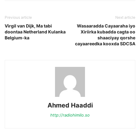
Previous article
Next article
Virgil van Dijk, Ma tabi
Wasaaradda Cayaaraha iyo
doontaa Netherland Kulanka
Xiriirka kubadda cagta oo
Belgium-ka
shaaciyay qorshe
cayaareedka kooxda SDCSA
Ahmed Haaddi
http://radiohimilo.so