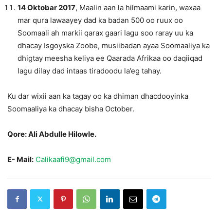
14 Oktobar 2017
, Maalin aan la hilmaami karin, waxaa
mar qura lawaayey dad ka badan 500 oo ruux oo
Soomaali ah markii qarax gaari lagu soo raray uu ka
dhacay Isgoyska Zoobe, musiibadan ayaa Soomaaliya ka
dhigtay meesha keliya ee Qaarada Afrikaa oo daqiiqad
lagu dilay dad intaas tiradoodu la’eg tahay.
Ku dar wixii aan ka tagay oo ka dhiman dhacdooyinka
Soomaaliya ka dhacay bisha October.
Qore: Ali Abdulle Hilowle.
E- Mail:
Calikaafi9@gmail.com