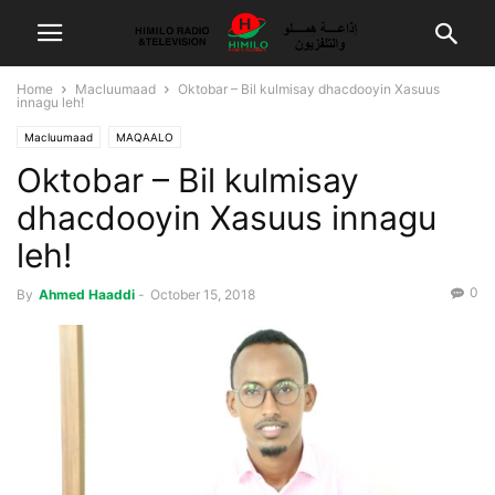
Home
Macluumaad
Oktobar – Bil kulmisay dhacdooyin Xasuus
innagu leh!
Macluumaad
MAQAALO
Oktobar – Bil kulmisay
dhacdooyin Xasuus innagu
leh!
0
By
Ahmed Haaddi
-
October 15, 2018