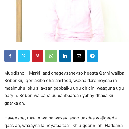
Muqdisho – Markii aad dhageysaneyso heesta Qarni waliba
Sebenkii, qorraxiba dharaarteed, waxaa daremeysaa in
maalmuhu isku si aysan gabbalku ugu dhicin, waaguna ugu
baryin. Seben walbana uu xanbaarsan yahay dhaxalkii
gaarka ah.
Hayeeshe, maalin walba waxay lasoo baxdaa wajigeeda
qaas ah, waxayna la hoyataa taariikh u goonni ah. Haddana