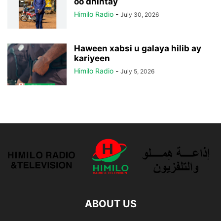
oo dhintay
Himilo Radio
-
July 30, 2026
Haween xabsi u galaya hilib ay
kariyeen
Himilo Radio
-
July 5, 2026
ABOUT US