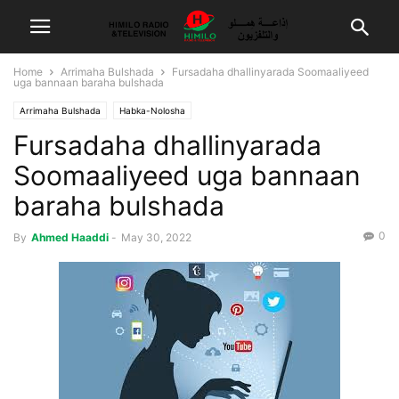
Home
Arrimaha Bulshada
Fursadaha dhallinyarada Soomaaliyeed
uga bannaan baraha bulshada
Arrimaha Bulshada
Habka-Nolosha
Fursadaha dhallinyarada
Soomaaliyeed uga bannaan
baraha bulshada
0
By
Ahmed Haaddi
-
May 30, 2022