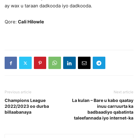
ay wax u taraan dadkooda iyo dadkooda.
Qore:
Cali Hilowle
Previous article
Next article
Champions League
La kulan – Bare u kabo qaatay
2022/2023 oo durba
inuu carruurta ka
billaabanaya
badbaadiyo qabatinta
taleefannada iyo internet-ka