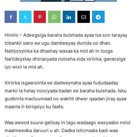
Himilo – Adeegsiga baraha bulshada ayaa isa soo tarayay
tobankii sano ee ugu dambeeyay dunida oo dhan.
Natiijooyinka ka dhashay waxaa ka mid ah in looga
faa’iideystay dhinacyada nolosha sida xiriirka, ganacsiga
iyo wixii la mid ah.
Xiriirka isgaarsiinta ee dadweynaha ayaa fududaaday
markii la helay noocyada badan ee baraha bulshada. Isku
gudbinta macluumaad oo wakhti dheer qaadan jiray ayaa
maanta il-biriqsiyo ku faafa.
Waa awood suura-gelisay in lagu wadaago waxyaabo nolol
maalmeedka daruuri u ah. Dadka isticmaala badi waa