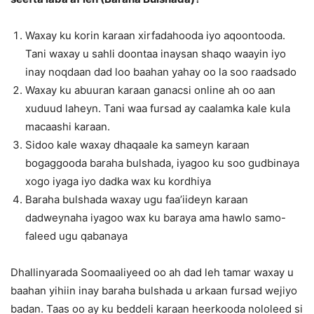
Waxay ku korin karaan xirfadahooda iyo aqoontooda.
Tani waxay u sahli doontaa inaysan shaqo waayin iyo
inay noqdaan dad loo baahan yahay oo la soo raadsado
Waxay ku abuuran karaan ganacsi online ah oo aan
xuduud laheyn. Tani waa fursad ay caalamka kale kula
macaashi karaan.
Sidoo kale waxay dhaqaale ka sameyn karaan
bogaggooda baraha bulshada, iyagoo ku soo gudbinaya
xogo iyaga iyo dadka wax ku kordhiya
Baraha bulshada waxay ugu faa’iideyn karaan
dadweynaha iyagoo wax ku baraya ama hawlo samo-
faleed ugu qabanaya
Dhallinyarada Soomaaliyeed oo ah dad leh tamar waxay u
baahan yihiin inay baraha bulshada u arkaan fursad wejiyo
badan. Taas oo ay ku beddeli karaan heerkooda nololeed si