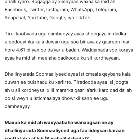
dhallinyaro. Bogagga ay xiiseyaan waxaa ka mid ah;
Facebook, Twitter, Instagram, WhatsApp, Telegram,
Snapchat, YouTube, Google, iyo TikTok.
Tiro-koobyada ugu dambeeyay ayaa sheegaya in dadka
ujeedooyinka kala duwan ugu soo biiraya ay gaareen mar
hore 4.61 bilyan oo da’yar u badan. Waddamada soo koraya
ayaa ka mid ah meelaha dadkoodu ku sii kordhayaan.
Dhallinyarada Soomaaliyeed ayaa isticmaala qeybaha kala
duwan ee bulshadu ku xariirto. Tiradooda ayaa si joogta
ah u sii kordheysa, xilli mararka qaar la’arki karo dad da’ ah
oo si weyn u isticmaalaya dhowrkii sano ee ugu
dambeeyay.
Maxaa ka mid ah waxyaabaha wanaagsan ee ay
dhallinyarada Soomaaliyeed uga faa’iideysan karaan
seefta laba af leh (Baraha Bulshada)?